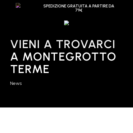
Skip
SPEDIZIONE GRATUITA A PARTIRE DA
to
79€
IL TUO CARRELLO
Chiudi
main
carrello
content
Menu
search
account
VIENI A TROVARCI
A MONTEGROTTO
TERME
News