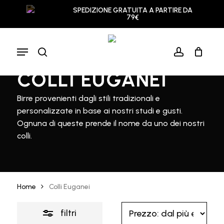
Skip
SPEDIZIONE GRATUITA A PARTIRE DA
to
79€
Chiudi
Chiudi
IL TUO CARRELLO
main
filtri
carrello
content
Menu
search
account
COLLI EUGANEI
Birre provenienti dagli stili tradizionali e
personalizzate in base ai nostri studi e gusti.
Ognuna di queste prende il nome da uno dei nostri
colli.
Home
Colli Euganei
filtri